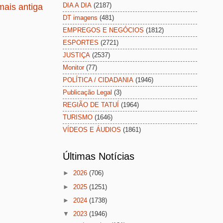
DIA A DIA
(2187)
ais antiga
DT imagens
(481)
EMPREGOS E NEGÓCIOS
(1812)
ESPORTES
(2721)
JUSTIÇA
(2537)
Monitor
(77)
POLÍTICA / CIDADANIA
(1946)
Publicação Legal
(3)
REGIÃO DE TATUÍ
(1964)
TURISMO
(1646)
VÍDEOS E ÁUDIOS
(1861)
Últimas Notícias
►
2026
(706)
►
2025
(1251)
►
2024
(1738)
▼
2023
(1946)