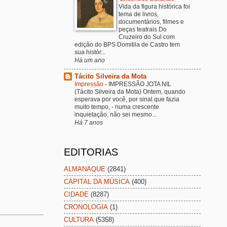
Vida da figura histórica foi
tema de livros,
documentários, filmes e
peças teatrais Do
Cruzeiro do Sul com
edição do BPS Domitila de Castro tem
sua histór...
Há um ano
Tácito Silveira da Mota
Impressão
-
IMPRESSÃO JOTA NIL
(Tácito Silveira da Mota) Ontem, quando
esperava por você, por sinal que fazia
muito tempo, - numa crescente
inquietação, não sei mesmo...
Há 7 anos
EDITORIAS
ALMANAQUE
(2841)
CAPITAL DA MÚSICA
(400)
CIDADE
(8287)
CRONOLOGIA
(1)
CULTURA
(5358)