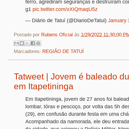
ferro, agrediram seguranças e destruíram c
g1
pic.twitter.com/xXIQmaqU5z
— Diário de Tatuí (@DiarioDeTatui)
January 
Postado por
Rubens Oficial
às
1/29/2022 11:30:00 P
Marcadores:
REGIÃO DE TATUÍ
Tatweet | Jovem é baleado du
em Itapetininga
Em Itapetininga, jovem de 27 anos foi balead
lombar, tórax e pescoço, por volta das 5h d
(29), em confusão durante festa em uma chá
Acompanhado da namorada, ele deu entrada
da cidade, que acionou a Polícia Militar. Ni