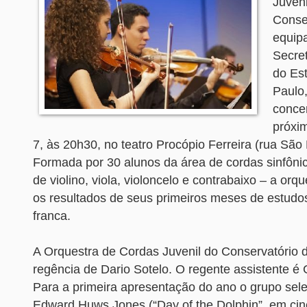
Juveni
Conser
equip
Secret
do Es
Paulo,
conce
próxim
7, às 20h30, no teatro Procópio Ferreira (rua São 
Formada por 30 alunos da área de cordas sinfôni
de violino, viola, violoncelo e contrabaixo – a orq
os resultados de seus primeiros meses de estudos
franca.
A Orquestra de Cordas Juvenil do Conservatório d
regência de Dario Sotelo. O regente assistente é 
Para a primeira apresentação do ano o grupo sel
Edward Huws Jones (“Day of the Dolphin”, em ci