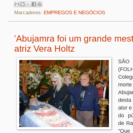
Marcadores:
EMPREGOS E NEGÓCIOS
'Abujamra foi um grande mestr
atriz Vera Holtz
SÃO
(FO
Coleg
mort
Abuj
desta 
ator e
do pú
de Ra
"Que