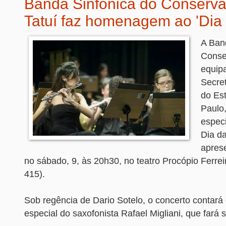
Banda Sinfônica do Conserva
Tatuí faz homenagem ao 'Dia
A Ban
Conser
equip
Secret
do Es
Paulo,
espec
Dia d
apres
no sábado, 9, às 20h30, no teatro Procópio Ferrei
415).
Sob regência de Dario Sotelo, o concerto contará
especial do saxofonista Rafael Migliani, que fará 