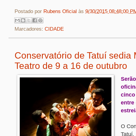
Postado por
Rubens Oficial
às
9/30/2015 08:48:00 P
Marcadores:
CIDADE
Conservatório de Tatuí sedia
Teatro de 9 a 16 de outubro
Serão
oficin
cinco
entre
estre
O Con
Tatuí,