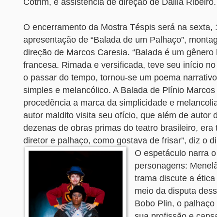
Cotrim, e assistência de direção de Dalila Ribeiro.
O encerramento da Mostra Téspis será na sexta,
apresentação de “Balada de um Palhaço”, monta
direção de Marcos Caresia. “Balada é um gênero l
francesa. Rimada e versificada, teve seu início no
o passar do tempo, tornou-se um poema narrativo
simples e melancólico. A Balada de Plínio Marcos
procedência a marca da simplicidade e melancolia
autor maldito visita seu ofício, que além de autor
dezenas de obras primas do teatro brasileiro, era
diretor e palhaço, como gostava de frisar”, diz o d
O espetáculo narra 
personagens: Menelã
trama discute a ética 
meio da disputa dess
Bobo Plin, o palhaço
sua profissão e cans