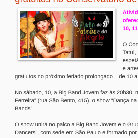
Ativi
ofere
10, 1
O Con
Tatuí,
espet
e arte
gratuitos no próximo feriado prolongado – de 10 a
No sábado, 10, a Big Band Jovem faz às 20h30, n
Ferreira” (rua São Bento, 415), o show “Dança na
Bands”.
O show unirá no palco a Big Band Jovem e o Gru
Dancers”, com sede em São Paulo e formado por 