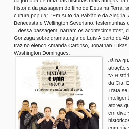
da jornada de uma das histórias mais antigas da
história da passagem do filho de Deus na Terra, 
cultura popular. “Em Auto da Paixão e da Alegria,
Benecasta e Wellington Severiano, testemunhas o
– dessa passagem, narram os acontecimentos”, di
Gonzaga sobre dramaturgia de Luís Alberto de A
traz no elenco Amanda Cardoso, Jonathan Lukas, 
Washington Domingues.
Já na qua
atração 
“A Histór
da Cia. E
Trata-se
inteligen
atores q
em diver
histórico
com níve