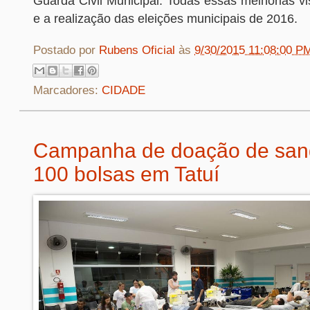
Guarda Civil Municipal. Todas essas melhorias v
e a realização das eleições municipais de 2016.
Postado por
Rubens Oficial
às
9/30/2015 11:08:00 P
Marcadores:
CIDADE
Campanha de doação de sang
100 bolsas em Tatuí