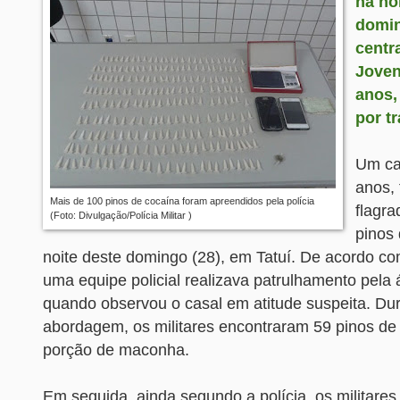
na no
domin
centra
Joven
anos,
por tr
Um ca
anos, 
Mais de 100 pinos de cocaína foram apreendidos pela polícia
flagra
(Foto: Divulgação/Polícia Militar )
pinos 
noite deste domingo (28), em Tatuí. De acordo com 
uma equipe policial realizava patrulhamento pela á
quando observou o casal em atitude suspeita. Du
abordagem, os militares encontraram 59 pinos de
porção de maconha.
Em seguida, ainda segundo a polícia, os militares