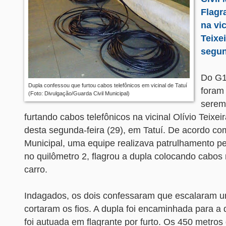
Flagr
na vic
Teixe
segun
Do G1
Dupla confessou que furtou cabos telefônicos em vicinal de Tatuí
foram
(Foto: Divulgação/Guarda Civil Municipal)
serem
furtando cabos telefônicos na vicinal Olívio Teixe
desta segunda-feira (29), em Tatuí. De acordo co
Municipal, uma equipe realizava patrulhamento pe
no quilômetro 2, flagrou a dupla colocando cabos 
carro.
Indagados, os dois confessaram que escalaram u
cortaram os fios. A dupla foi encaminhada para a 
foi autuada em flagrante por furto. Os 450 metros