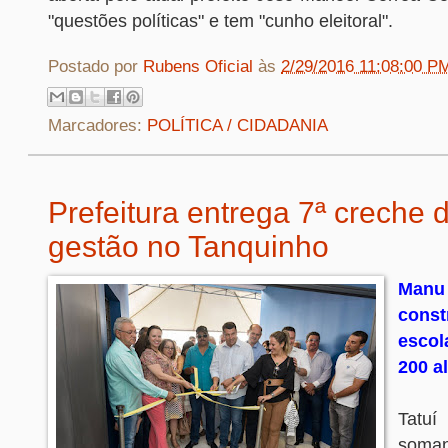
"questões políticas" e tem "cunho eleitoral".
Postado por
Rubens Oficial
às
2/29/2016 11:08:00 P
Marcadores:
POLÍTICA / CIDADANIA
Prefeitura entrega 7ª creche d
gestão no Tanquinho
Man
cons
esco
200 a
Tatu
soman