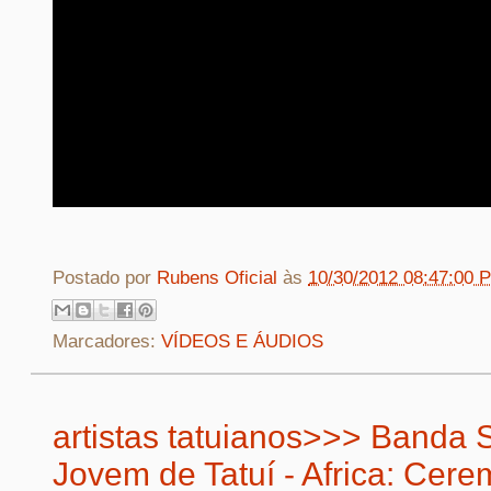
Postado por
Rubens Oficial
às
10/30/2012 08:47:00 
Marcadores:
VÍDEOS E ÁUDIOS
artistas tatuianos>>> Banda 
Jovem de Tatuí - Africa: Cere