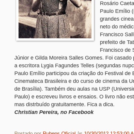
Rosário Caeta
Paulo Emílio 
grandes cineas
neto do médic
Francisco Sal
prefeito de Tat
Francisco de 
Júnior e Gilda Moreira Salles Gomes. Foi casado
a escritora Lygia Fagundes Telles (segundas nupci
Paulo Emílio participou da criação do Festival de B
Cinemateca Brasileira e do curso de cinema da U
de Brasília). Também deu aulas na USP (Univers
Paulo) e escreveu livros e ensaios. O livro não e
mas distrbuído gratuitamente. Fica a dica.
Christian Pereira, no Facebook
Postado por
Rubens Oficial
às
10/30/2012 12:53:00 