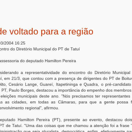
e voltado para a região
03/2004 16:25
ntro do Diretório Municipal do PT de Tatuí
assessoria do deputado Hamilton Pereira
siderando a representatividade do encontro do Diretório Municipa
uí, em 21/3, que contou com a presença de dirigentes do PT de Boitu
Alto, Cesário Lange, Guareí, Itapetininga e Quadra, o pré-candidato 
o PT, Paulo Borges, destacou a importância do empenho dos membros 
 eleições municipais deste ano. "Nós precisamos ter representante
as as cidades, em todas as Câmaras, para que a gente possa f
nvolvimento regional", afirmou.
eputado Hamilton Pereira (PT), presente ao evento, destacou doi
 PT de Tatuí. "Uma das coisas que me chamou a atenção foi a frase '
inistração que seja pluralista, democrática, enfim, efetivamente pa