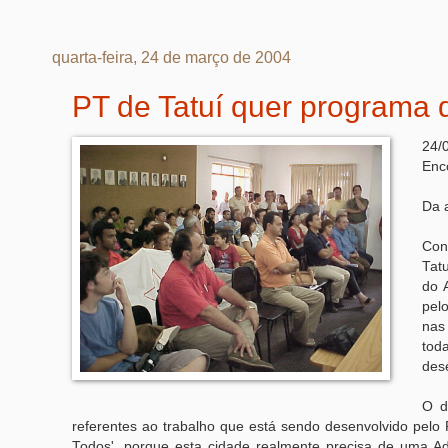
quarta-feira, 24 de março de 2004
PT de Tatuí quer programa d
24/
Enco
Da 
Con
Tat
do 
pel
nas
tod
dese
O d
referentes ao trabalho que está sendo desenvolvido pelo
Todos', porque esta cidade realmente precisa de uma Adm