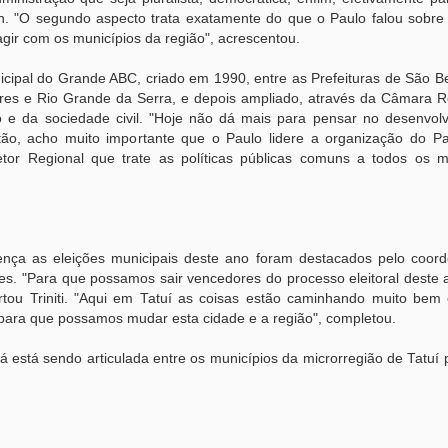
on. "O segundo aspecto trata exatamente do que o Paulo falou sobre
ragir com os municípios da região", acrescentou.
cipal do Grande ABC, criado em 1990, entre as Prefeituras de São B
es e Rio Grande da Serra, e depois ampliado, através da Câmara R
e da sociedade civil. "Hoje não dá mais para pensar no desenvol
ão, acho muito importante que o Paulo lidere a organização do Pa
etor Regional que trate as políticas públicas comuns a todos os mu
ença as eleições municipais deste ano foram destacados pelo coor
des. "Para que possamos sair vencedores do processo eleitoral deste
ertou Triniti. "Aqui em Tatuí as coisas estão caminhando muito bem
para que possamos mudar esta cidade e a região", completou.
stá sendo articulada entre os municípios da microrregião de Tatuí p