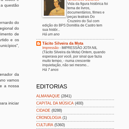
Vida da figura histórica foi
 a questão
tema de livros,
documentários, filmes e
peças teatrais Do
Cruzeiro do Sul com
ernardo do
edição do BPS Domitila de Castro tem
egional do
sua histór...
vimento de
Há um ano
rtido e os
Tácito Silveira da Mota
nicípios",
Impressão
-
IMPRESSÃO JOTA NIL
(Tácito Silveira da Mota) Ontem, quando
esperava por você, por sinal que fazia
muito tempo, - numa crescente
inquietação, não sei mesmo...
Há 7 anos
denador da
 ano vamos
EDITORIAS
 e a nossa
ALMANAQUE
(2841)
ara iniciar
CAPITAL DA MÚSICA
(400)
CIDADE
(8288)
CRONOLOGIA
(1)
CULTURA
(5360)