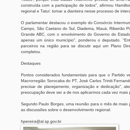
construída com a participação de todos", afirmou Hamilt
regional e Tatuí: tomar a dianteira nesse processo de inte
O parlamentar destacou o exemplo do Consórcio Intermuni
Campo, São Caetano do Sul, Diadema, Mauá, Ribeirão Pir
Grande ABC, com o envolvimento do Governo do Estado 
apenas um único município", ponderou o deputado. "Ent
parceiros na região para se discutir aqui um Plano Dir
completou.
Destaques
Pontos considerados fundamentais para que o Partido v
Macrorregião Sorocaba do PT, José Carlos Triniti Fernan
precisar de planejamento, organização e dedicação", al
preocupação deve ser a de nos aplicarmos cada vez mais 
Segundo Paulo Borges, uma reunião para o mês de maio já e
as discussões sobre o desenvolvimento regional.
hpereira@al.sp.gov.br