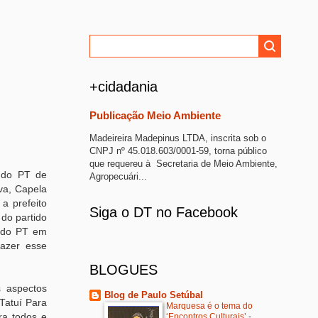
+cidadania
Publicação Meio Ambiente
Madeireira Madepinus LTDA, inscrita sob o
CNPJ nº 45.018.603/0001-59, torna público
que requereu à Secretaria de Meio Ambiente,
l do PT de
Agropecuári...
va, Capela
a prefeito
Siga o DT no Facebook
do partido
s do PT em
azer esse
BLOGUES
s aspectos
Blog de Paulo Setúbal
Tatuí Para
Marquesa é o tema do
ra todos e
‘Encontros Culturais’
-