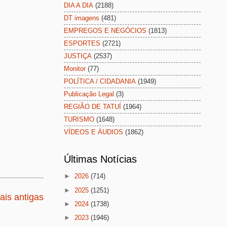
DIA A DIA
(2188)
DT imagens
(481)
EMPREGOS E NEGÓCIOS
(1813)
ESPORTES
(2721)
JUSTIÇA
(2537)
Monitor
(77)
POLÍTICA / CIDADANIA
(1949)
Publicação Legal
(3)
REGIÃO DE TATUÍ
(1964)
TURISMO
(1648)
VÍDEOS E ÁUDIOS
(1862)
Últimas Notícias
►
2026
(714)
►
2025
(1251)
is antigas
►
2024
(1738)
►
2023
(1946)