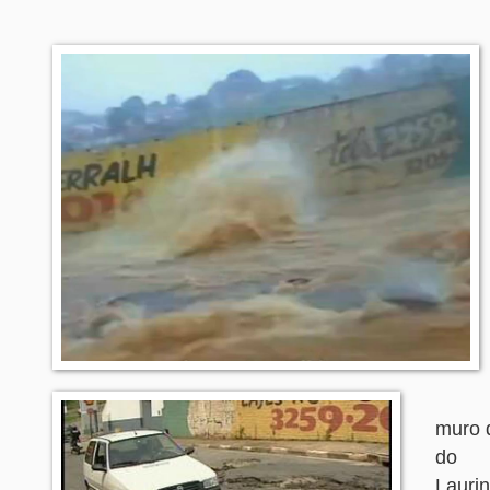
muro 
do b
Laur