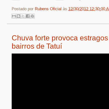
Postado por
Rubens Oficial
às
12/30/2012 12:30:00 
Chuva forte provoca estragos
bairros de Tatuí