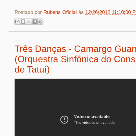
Postado por
Rubens Oficial
às
12/26/2012 11:10:00 
Três Danças - Camargo Guarn
(Orquestra Sinfônica do Cons
de Tatuí)