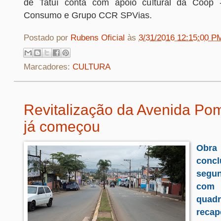
de Tatuí conta com apoio cultural da Coop 
Consumo e Grupo CCR SPVias.
Postado por
Rubens Oficial
às
3/31/2016 12:15:00 P
Marcadores:
CULTURA
Revitalização da Avenida Po
já começou
Obr
concl
segu
com 
qua
reca