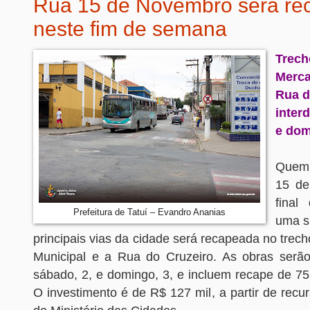
Rua 15 de Novembro será re
neste fim de semana
Tre
Merca
Rua d
inter
e do
Quem 
15 de
final
Prefeitura de Tatuí – Evandro Ananias
uma s
principais vias da cidade será recapeada no trec
Municipal e a Rua do Cruzeiro. As obras serão
sábado, 2, e domingo, 3, e incluem recape de 75
O investimento é de R$ 127 mil, a partir de recur