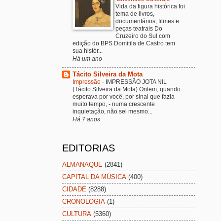
Vida da figura histórica foi
tema de livros,
documentários, filmes e
peças teatrais Do
Cruzeiro do Sul com
edição do BPS Domitila de Castro tem
sua histór...
Há um ano
Tácito Silveira da Mota
Impressão
-
IMPRESSÃO JOTA NIL
(Tácito Silveira da Mota) Ontem, quando
esperava por você, por sinal que fazia
muito tempo, - numa crescente
inquietação, não sei mesmo...
Há 7 anos
EDITORIAS
ALMANAQUE
(2841)
CAPITAL DA MÚSICA
(400)
CIDADE
(8288)
CRONOLOGIA
(1)
CULTURA
(5360)