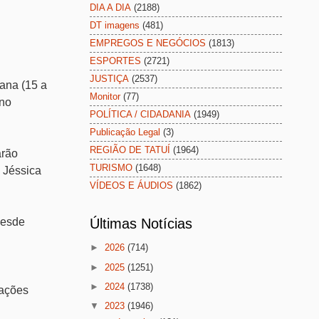
DIA A DIA
(2188)
DT imagens
(481)
EMPREGOS E NEGÓCIOS
(1813)
ESPORTES
(2721)
JUSTIÇA
(2537)
ana (15 a
Monitor
(77)
 no
POLÍTICA / CIDADANIA
(1949)
Publicação Legal
(3)
REGIÃO DE TATUÍ
(1964)
arão
TURISMO
(1648)
 Jéssica
VÍDEOS E ÁUDIOS
(1862)
desde
Últimas Notícias
►
2026
(714)
►
2025
(1251)
►
2024
(1738)
mações
▼
2023
(1946)