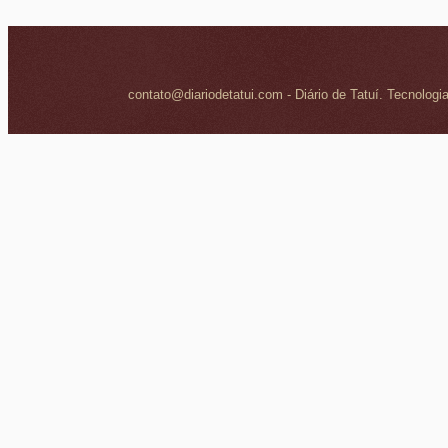
contato@diariodetatui.com - Diário de Tatuí. Tecnologi