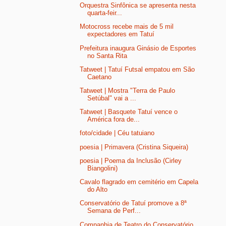
Orquestra Sinfônica se apresenta nesta
quarta-feir...
Motocross recebe mais de 5 mil
expectadores em Tatuí
Prefeitura inaugura Ginásio de Esportes
no Santa Rita
Tatweet | Tatuí Futsal empatou em São
Caetano
Tatweet | Mostra "Terra de Paulo
Setúbal" vai a ...
Tatweet | Basquete Tatuí vence o
América fora de...
foto/cidade | Céu tatuiano
poesia | Primavera (Cristina Siqueira)
poesia | Poema da Inclusão (Cirley
Biangolini)
Cavalo flagrado em cemitério em Capela
do Alto
Conservatório de Tatuí promove a 8ª
Semana de Perf...
Companhia de Teatro do Conservatório