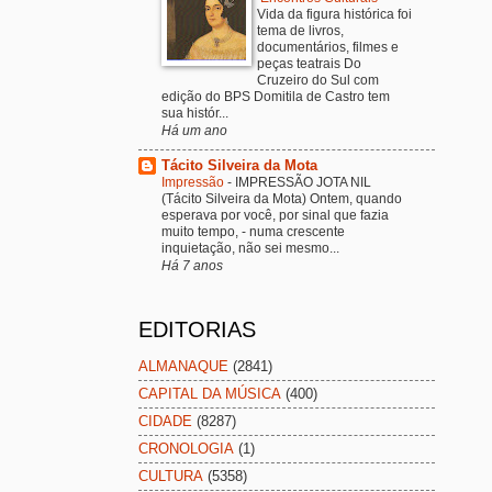
Vida da figura histórica foi
tema de livros,
documentários, filmes e
peças teatrais Do
Cruzeiro do Sul com
edição do BPS Domitila de Castro tem
sua histór...
Há um ano
Tácito Silveira da Mota
Impressão
-
IMPRESSÃO JOTA NIL
(Tácito Silveira da Mota) Ontem, quando
esperava por você, por sinal que fazia
muito tempo, - numa crescente
inquietação, não sei mesmo...
Há 7 anos
EDITORIAS
ALMANAQUE
(2841)
CAPITAL DA MÚSICA
(400)
CIDADE
(8287)
CRONOLOGIA
(1)
CULTURA
(5358)