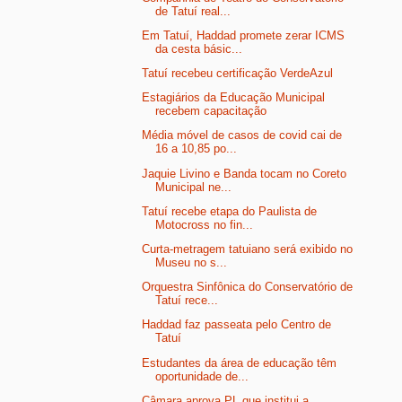
de Tatuí real...
Em Tatuí, Haddad promete zerar ICMS
da cesta básic...
Tatuí recebeu certificação VerdeAzul
Estagiários da Educação Municipal
recebem capacitação
Média móvel de casos de covid cai de
16 a 10,85 po...
Jaquie Livino e Banda tocam no Coreto
Municipal ne...
Tatuí recebe etapa do Paulista de
Motocross no fin...
Curta-metragem tatuiano será exibido no
Museu no s...
Orquestra Sinfônica do Conservatório de
Tatuí rece...
Haddad faz passeata pelo Centro de
Tatuí
Estudantes da área de educação têm
oportunidade de...
Câmara aprova PL que institui a