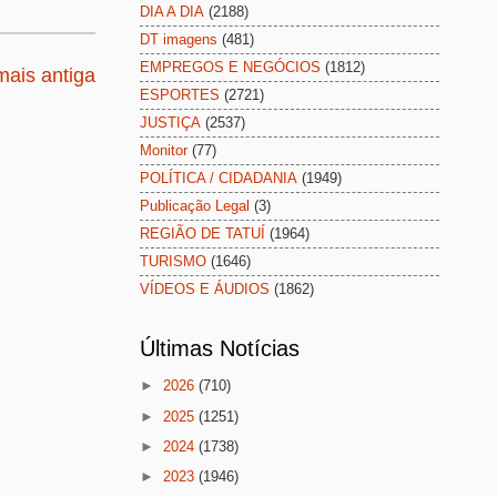
DIA A DIA
(2188)
DT imagens
(481)
EMPREGOS E NEGÓCIOS
(1812)
ais antiga
ESPORTES
(2721)
JUSTIÇA
(2537)
Monitor
(77)
POLÍTICA / CIDADANIA
(1949)
Publicação Legal
(3)
REGIÃO DE TATUÍ
(1964)
TURISMO
(1646)
VÍDEOS E ÁUDIOS
(1862)
Últimas Notícias
►
2026
(710)
►
2025
(1251)
►
2024
(1738)
►
2023
(1946)