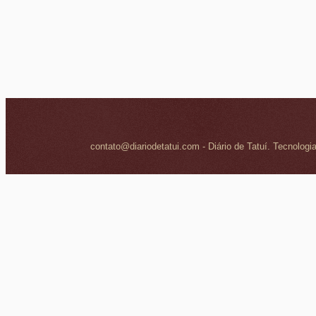
contato@diariodetatui.com - Diário de Tatuí. Tecnologi