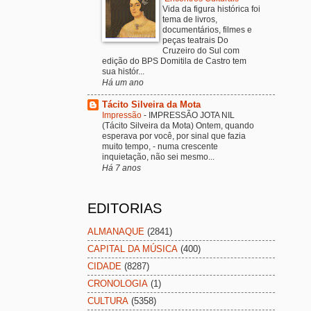
Vida da figura histórica foi
tema de livros,
documentários, filmes e
peças teatrais Do
Cruzeiro do Sul com
edição do BPS Domitila de Castro tem
sua histór...
Há um ano
Tácito Silveira da Mota
Impressão
-
IMPRESSÃO JOTA NIL
(Tácito Silveira da Mota) Ontem, quando
esperava por você, por sinal que fazia
muito tempo, - numa crescente
inquietação, não sei mesmo...
Há 7 anos
EDITORIAS
ALMANAQUE
(2841)
CAPITAL DA MÚSICA
(400)
CIDADE
(8287)
CRONOLOGIA
(1)
CULTURA
(5358)