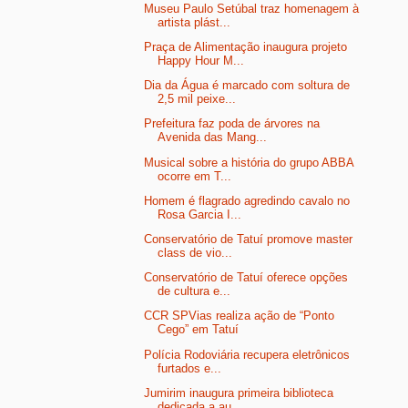
Museu Paulo Setúbal traz homenagem à
artista plást...
Praça de Alimentação inaugura projeto
Happy Hour M...
Dia da Água é marcado com soltura de
2,5 mil peixe...
Prefeitura faz poda de árvores na
Avenida das Mang...
Musical sobre a história do grupo ABBA
ocorre em T...
Homem é flagrado agredindo cavalo no
Rosa Garcia I...
Conservatório de Tatuí promove master
class de vio...
Conservatório de Tatuí oferece opções
de cultura e...
CCR SPVias realiza ação de “Ponto
Cego” em Tatuí
Polícia Rodoviária recupera eletrônicos
furtados e...
Jumirim inaugura primeira biblioteca
dedicada a au...