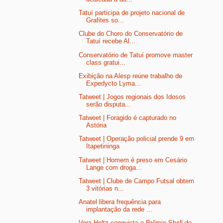
Tatuí participa de projeto nacional de
Grafites so...
Clube do Choro do Conservatório de
Tatuí recebe Al...
Conservatório de Tatuí promove master
class gratui...
Exibição na Alesp reúne trabalho de
Expedycto Lyma...
Tatweet | Jogos regionais dos Idosos
serão disputa...
Tatweet | Foragido é capturado no
Astória
Tatweet | Operação policial prende 9 em
Itapetininga
Tatweet | Homem é preso em Cesário
Lange com droga...
Tatweet | Clube de Campo Futsal obtem
3 vitórias n...
Anatel libera frequência para
implantação da rede ...
Vera Holtz conquista o Prêmio Shell de