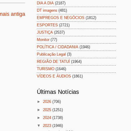
DIA A DIA
(2187)
DT imagens
(481)
ais antiga
EMPREGOS E NEGÓCIOS
(1812)
ESPORTES
(2721)
JUSTIÇA
(2537)
Monitor
(77)
POLÍTICA / CIDADANIA
(1946)
Publicação Legal
(3)
REGIÃO DE TATUÍ
(1964)
TURISMO
(1646)
VÍDEOS E ÁUDIOS
(1861)
Últimas Notícias
►
2026
(706)
►
2025
(1251)
►
2024
(1738)
▼
2023
(1946)