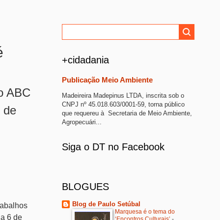
é
+cidadania
Publicação Meio Ambiente
do ABC
Madeireira Madepinus LTDA, inscrita sob o
CNPJ nº 45.018.603/0001-59, torna público
o de
que requereu à Secretaria de Meio Ambiente,
Agropecuári...
Siga o DT no Facebook
BLOGUES
Blog de Paulo Setúbal
rabalhos
Marquesa é o tema do
 a 6 de
‘Encontros Culturais’
-