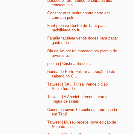
Basquete Tatuí vence terceira partida
consecutiva
Opositor atira pedra contra carro em
carreata polí...
Ford prepara Centro de Tatuí para
mobilidade do fu...
Família tatuiana vende doces para pagar
gastos de ...
Dia da Árvore foi marcado por plantio de
árvores e...
poema | Cristina Siqueira
Banda de Porto Feliz é a atração deste
sábado no C...
Tatweet | Tatuí Futsal vence o São
Paulo fora de ...
Tatweet | A Apodet oferece curso de
língua de sinais
Casos de covid-19 continuam em queda
em Tatuí
Tatweet | Museu recebe nova edição de
Seresta nest...