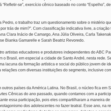
“Refletir-se”, exercício cênico baseado no conto “Espelho”, de
 Pedro, o trabalho traz um questionamento sobre o mistério qu
por trás de mim?”. Com classificação indicativa livre, a criação
na Clara Inácio de Camargo, Ana Júlia Oliveira, Carla Takenak
oise Bianka Gamarelle e Sarah Beatriz Revoredo.
atro artistas educadores e produtores independentes do ABC Pau
am o Brasil, em especial a cidade de Santo André, nesta rede. 
a lacuna da formação artística e social do público jovem de i
u relações com diversas instituições do segmento, inclusive co
outros países da América Latina. No Brasil, o núcleo fica em 
 Artes Cênicas do ano passado, quando contamos com a partici
tante essa participação, pois eles compartilharam a maneira de 
o protagonismo dos adolescentes no fazer teatral. Esse ano, na 