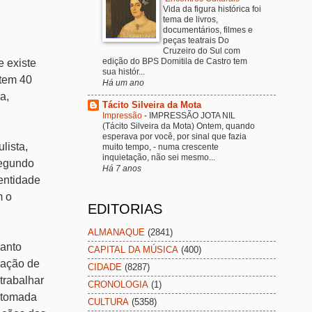
Vida da figura histórica foi
tema de livros,
documentários, filmes e
peças teatrais Do
Cruzeiro do Sul com
edição do BPS Domitila de Castro tem
e existe
sua histór...
 tem 40
Há um ano
a,
Tácito Silveira da Mota
Impressão
-
IMPRESSÃO JOTA NIL
(Tácito Silveira da Mota) Ontem, quando
esperava por você, por sinal que fazia
lista,
muito tempo, - numa crescente
inquietação, não sei mesmo...
Segundo
Há 7 anos
dentidade
m o
EDITORIAS
ALMANAQUE
(2841)
Santo
CAPITAL DA MÚSICA
(400)
pação de
CIDADE
(8287)
trabalhar
CRONOLOGIA
(1)
retomada
CULTURA
(5358)