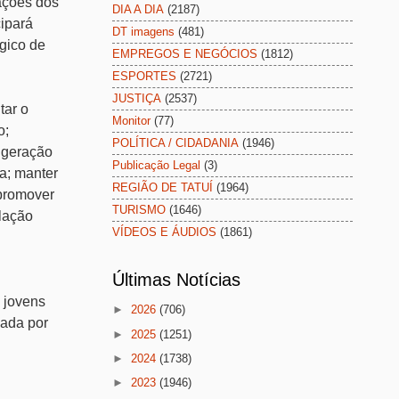
ações dos
DIA A DIA
(2187)
ipará
DT imagens
(481)
ógico de
EMPREGOS E NEGÓCIOS
(1812)
ESPORTES
(2721)
JUSTIÇA
(2537)
tar o
Monitor
(77)
o;
POLÍTICA / CIDADANIA
(1946)
; geração
Publicação Legal
(3)
a; manter
REGIÃO DE TATUÍ
(1964)
 promover
TURISMO
(1646)
ulação
VÍDEOS E ÁUDIOS
(1861)
Últimas Notícias
 jovens
►
2026
(706)
mada por
►
2025
(1251)
►
2024
(1738)
►
2023
(1946)