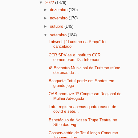
▼
2022
(1876)
►
dezembro
(120)
►
novembro
(170)
►
outubro
(145)
▼
setembro
(184)
Tatweet | "Turismo na Praça" foi
cancelado
CCR SPVias e Instituto CCR
comemoram Dia Internaci...
4º Encontro Municipal de Turismo reúne
dezenas de ...
Basquete Tatuí perde em Santos em
grande jogo
OAB promove 1º Congresso Regional da
Mulher Advogada
Tatuí registra apenas quatro casos de
covid e sete...
Espetáculo da Nossa Trupe Teatral no
Sítio das Fig...
Conservatório de Tatuí lança Concurso
Joaquina Lap...