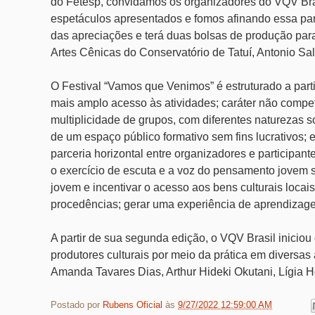
do Fetesp, convidamos os organizadores do VQV Bra
espetáculos apresentados e fomos afinando essa par
das apreciações e terá duas bolsas de produção para
Artes Cênicas do Conservatório de Tatuí, Antonio Sal
O Festival “Vamos que Venimos” é estruturado a partir 
mais amplo acesso às atividades; caráter não compe
multiplicidade de grupos, com diferentes naturezas s
de um espaço público formativo sem fins lucrativos;
parceria horizontal entre organizadores e participant
o exercício de escuta e a voz do pensamento jovem so
jovem e incentivar o acesso aos bens culturais locais
procedências; gerar uma experiência de aprendizagem
A partir de sua segunda edição, o VQV Brasil inicio
produtores culturais por meio da prática em diversa
Amanda Tavares Dias, Arthur Hideki Okutani, Lígia 
Postado por
Rubens Oficial
às
9/27/2022 12:59:00 AM