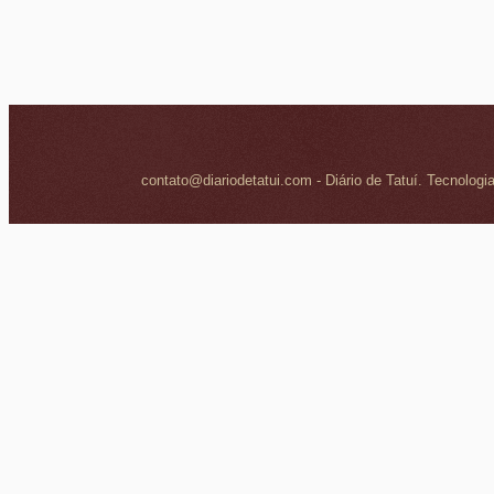
contato@diariodetatui.com - Diário de Tatuí. Tecnologi