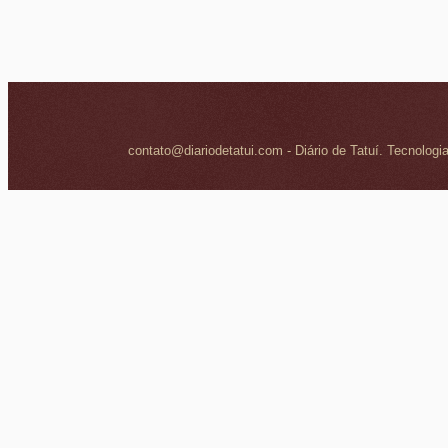
contato@diariodetatui.com - Diário de Tatuí. Tecnologi