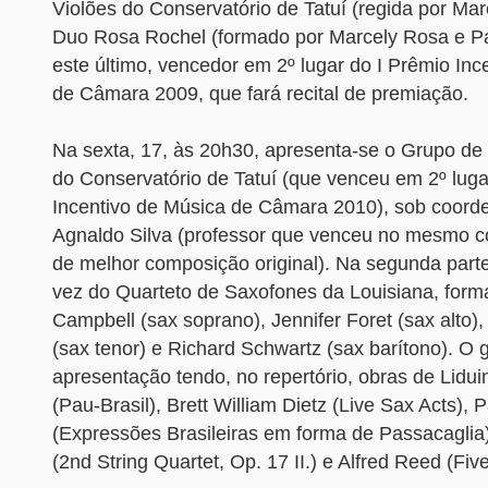
Violões do Conservatório de Tatuí (regida por Mar
Duo Rosa Rochel (formado por Marcely Rosa e Pa
este último, vencedor em 2º lugar do I Prêmio Inc
de Câmara 2009, que fará recital de premiação.
Na sexta, 17, às 20h30, apresenta-se o Grupo d
do Conservatório de Tatuí (que venceu em 2º luga
Incentivo de Música de Câmara 2010), sob coord
Agnaldo Silva (professor que venceu no mesmo c
de melhor composição original). Na segunda part
vez do Quarteto de Saxofones da Louisiana, forma
Campbell (sax soprano), Jennifer Foret (sax alto
(sax tenor) e Richard Schwartz (sax barítono). O 
apresentação tendo, no repertório, obras de Lidui
(Pau-Brasil), Brett William Dietz (Live Sax Acts), 
(Expressões Brasileiras em forma de Passacaglia)
(2nd String Quartet, Op. 17 II.) e Alfred Reed (Fi