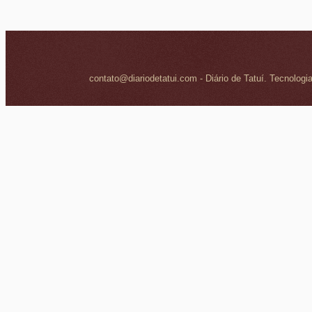
contato@diariodetatui.com - Diário de Tatuí. Tecnologi