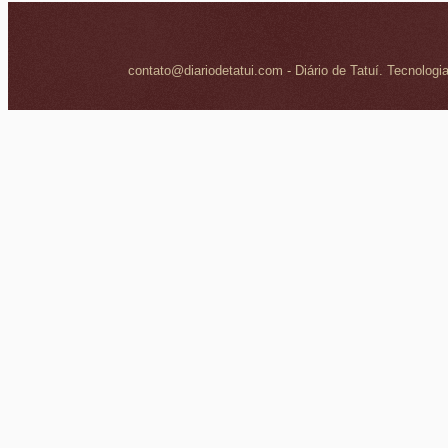
contato@diariodetatui.com - Diário de Tatuí. Tecnologi