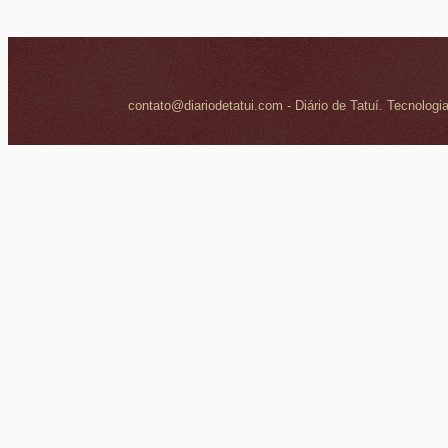
contato@diariodetatui.com - Diário de Tatuí. Tecnologi