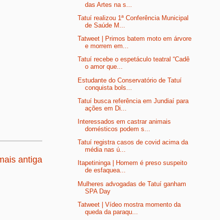
das Artes na s...
Tatuí realizou 1ª Conferência Municipal
de Saúde M...
Tatweet | Primos batem moto em árvore
e morrem em...
Tatuí recebe o espetáculo teatral “Cadê
o amor que...
Estudante do Conservatório de Tatuí
conquista bols...
Tatuí busca referência em Jundiaí para
ações em Di...
Interessados em castrar animais
domésticos podem s...
Tatuí registra casos de covid acima da
média nas ú...
ais antiga
Itapetininga | Homem é preso suspeito
de esfaquea...
Mulheres advogadas de Tatuí ganham
SPA Day
Tatweet | Vídeo mostra momento da
queda da paraqu...