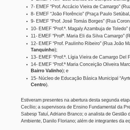
7- EMEF “Prof. Accácio Vieira de Camargo” (Rua 
8- EMEF “João Florêncio” (Praça Paulo Setúbal,
9- EMEF “Prof. José Tomás Borges” (Rua Corone
10- EMEF “Prof.ª. Magaly Azambuja de Toledo” 
11- EMEF “Profª. Maria Eli da Silva Camargo” (
12- EMEF “Prof. Paulinho Ribeiro” (Rua João M
Tanquinho
);
13- EMEF “Prof.ª. Lígia Vieira de Camargo Del F
14- EMEF “Prof.ª Maria Conceição Oliveira Marc
Bairro Valinho
); e
15- Núcleo de Educação Básica Municipal “Ayr
Centro
).
Estiveram presentes na abertura desta segunda etap
Cecílio; a supervisora de Ensino Fundamental da Pref
Sabesp Tatuí, Adriano Branco; o analista de Gestão
Ambiente, Danilo Floriano; além de integrantes da eq