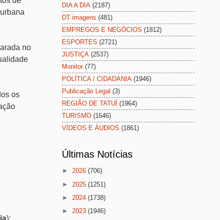
tos de
DIA A DIA
(2187)
 urbana
DT imagens
(481)
EMPREGOS E NEGÓCIOS
(1812)
ESPORTES
(2721)
parada no
JUSTIÇA
(2537)
ualidade
Monitor
(77)
POLÍTICA / CIDADANIA
(1946)
Publicação Legal
(3)
dos os
REGIÃO DE TATUÍ
(1964)
nação
TURISMO
(1646)
VÍDEOS E ÁUDIOS
(1861)
Últimas Notícias
►
2026
(706)
►
2025
(1251)
►
2024
(1738)
►
2023
(1946)
ia
);