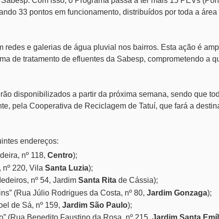
 Sabesp. Com isso, o Programa passa a ter mais 15 PEVs (Pon
zando 33 pontos em funcionamento, distribuídos por toda a área
 em redes e galerias de água pluvial nos bairros. Esta ação é am
stema de tratamento de efluentes da Sabesp, comprometendo a q
rão disponibilizados a partir da próxima semana, sendo que to
te, pela Cooperativa de Reciclagem de Tatuí, que fará a desti
uintes endereços:
deira, nº 118,
Centro
);
nº 220, Vila
Santa Luzia
);
edeiros, nº 54, Jardim
Santa Rita
de Cássia);
tins” (Rua Júlio Rodrigues da Costa, nº 80,
Jardim Gonzaga
);
oel de Sá, nº 159,
Jardim São Paulo
);
” (Rua Benedito Faustino da Rosa, nº 215,
Jardim Santa Emíl