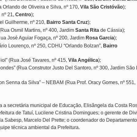
Orlando de Oliveira e Silva, nº 170,
Vila São Cristóvão
);
 nº 21,
Centro
);
l Guilherme, nº 210,
Bairro Santa Cruz
);
(Rua Osmil Martins, nº 400, Jardim
Santa Rita
de Cássia);
Rua José Aguiar Fogaça, nº 200, Jardim
Rosa Garcia
);
ário Lourenço, nº 250, CDHU “Orlando Bolzan”,
Bairro
iol” (Rua José Tavares, nº 415,
Vila Angélica
);
ondes” (Rua Construtor Justo Del Santoro, nº 300, Jardim São 
ton Senna da Silva” – NEBAM (Rua Prof. Oracy Gomes, nº 551,
a a secretária municipal de Educação, Elisângela da Costa Ro
eitura de Tatuí, Lucilene Cristina Domingues; o gerente de Div
 da Sabesp, Marcelo Del Prette; o coordenador do Departament
uipe técnica ambiental da Prefeitura.