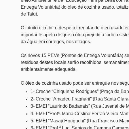
Meio Ambiente" e de "Educação", em parceria com a
Entrega Voluntária) do óleo de cozinha usado, totali
de Tatuí.
O intuito é coibir o despejo irregular de óleo usado
importante apelo de que o óleo prejudica todo o si
da água em córregos, rios e lagos.
Os novos 15 PEVs (Pontos de Entrega Voluntária) se
resíduos destes locais serão recolhidos, semanalmen
ambientalmente adequada.
O óleo de cozinha usado pode ser entregue nos seg
1- Creche “Chiquinha Rodrigues” (Praça da Ban
2- Creche “Amadeu Fragnani” (Rua Santa Clara, 
3- EMEI “Laurindo Badanais” (Rua Juvenal de M
4- EMEI “Profª. Maria Cristina Ferrão Vieira Mar
5- EMEI “Masaji Horiguchi” (Rua Francisco Man
6- EMEI “Prof.ª Luci Santos de Campos Camargo