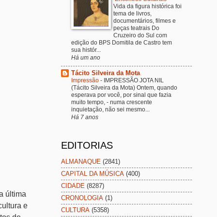
Vida da figura histórica foi
tema de livros,
documentários, filmes e
peças teatrais Do
Cruzeiro do Sul com
edição do BPS Domitila de Castro tem
sua histór...
Há um ano
Tácito Silveira da Mota
Impressão
-
IMPRESSÃO JOTA NIL
(Tácito Silveira da Mota) Ontem, quando
esperava por você, por sinal que fazia
muito tempo, - numa crescente
inquietação, não sei mesmo...
Há 7 anos
EDITORIAS
ALMANAQUE
(2841)
CAPITAL DA MÚSICA
(400)
CIDADE
(8287)
a última
CRONOLOGIA
(1)
cultura e
CULTURA
(5358)