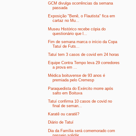
GCM divulga ocorrências da semana
passada
Exposição "Benê, o Flautista" fica em
cartaz no Mu...
Museu Histórico recebe cópia do
questionário que l...
Fim de semana marca o início da Copa
Tatuí de Futs...
Tatuí tem 3 casos de covid em 24 horas
Equipe Contra Tempo leva 29 corredores
a prova em ...
Médica boituvense de 93 anos é
premiada pelo Cremesp
Paraquedista do Exército morre após
salto em Boituva
Tatuí confirma 10 casos de covid no
final de seman...
Karatê ou caratê?
Diário de Tatuí
Dia da Família será comemorado com
passeio solidár...