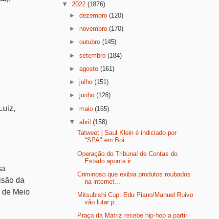
▼
2022
(1876)
►
dezembro
(120)
►
novembro
(170)
►
outubro
(145)
►
setembro
(184)
►
agosto
(161)
►
julho
(151)
►
junho
(128)
Luiz,
►
maio
(165)
▼
abril
(158)
Tatweet | Saul Klein é indiciado por
"SPA" em Boi...
Operação do Tribunal de Contas do
Estado aponta ir...
sa
Criminoso que exibia produtos roubados
isão da
na internet...
o de Meio
Mitsubishi Cup: Edu Piano/Manuel Ruivo
vão lutar p...
Praça da Matriz recebe hip-hop a partir