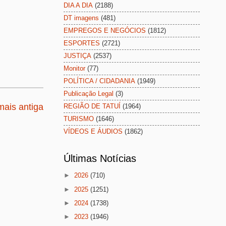
DIA A DIA
(2188)
DT imagens
(481)
EMPREGOS E NEGÓCIOS
(1812)
ESPORTES
(2721)
JUSTIÇA
(2537)
Monitor
(77)
POLÍTICA / CIDADANIA
(1949)
Publicação Legal
(3)
ais antiga
REGIÃO DE TATUÍ
(1964)
TURISMO
(1646)
VÍDEOS E ÁUDIOS
(1862)
Últimas Notícias
►
2026
(710)
►
2025
(1251)
►
2024
(1738)
►
2023
(1946)