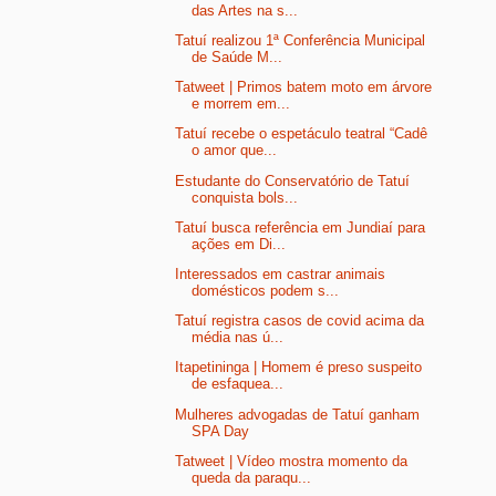
das Artes na s...
Tatuí realizou 1ª Conferência Municipal
de Saúde M...
Tatweet | Primos batem moto em árvore
e morrem em...
Tatuí recebe o espetáculo teatral “Cadê
o amor que...
Estudante do Conservatório de Tatuí
conquista bols...
Tatuí busca referência em Jundiaí para
ações em Di...
Interessados em castrar animais
domésticos podem s...
Tatuí registra casos de covid acima da
média nas ú...
Itapetininga | Homem é preso suspeito
de esfaquea...
Mulheres advogadas de Tatuí ganham
SPA Day
Tatweet | Vídeo mostra momento da
queda da paraqu...