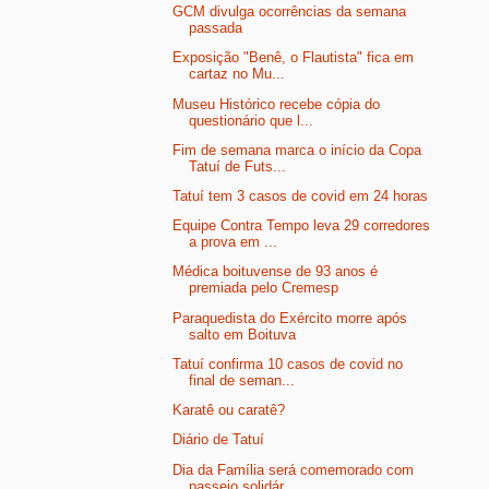
GCM divulga ocorrências da semana
passada
Exposição "Benê, o Flautista" fica em
cartaz no Mu...
Museu Histórico recebe cópia do
questionário que l...
Fim de semana marca o início da Copa
Tatuí de Futs...
Tatuí tem 3 casos de covid em 24 horas
Equipe Contra Tempo leva 29 corredores
a prova em ...
Médica boituvense de 93 anos é
premiada pelo Cremesp
Paraquedista do Exército morre após
salto em Boituva
Tatuí confirma 10 casos de covid no
final de seman...
Karatê ou caratê?
Diário de Tatuí
Dia da Família será comemorado com
passeio solidár...