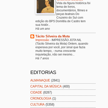
Vida da figura histórica foi
tema de livros,
documentários, filmes e
peças teatrais Do
Cruzeiro do Sul com
edição do BPS Domitila de Castro tem
sua histór...
Há um ano
Tácito Silveira da Mota
Impressão
-
IMPRESSÃO JOTA NIL
(Tácito Silveira da Mota) Ontem, quando
esperava por você, por sinal que fazia
muito tempo, - numa crescente
inquietação, não sei mesmo...
Há 7 anos
EDITORIAS
ALMANAQUE
(2841)
CAPITAL DA MÚSICA
(400)
CIDADE
(8287)
CRONOLOGIA
(1)
CULTURA
(5358)