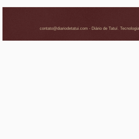
contato@diariodetatui.com - Diário de Tatuí. Tecnologi