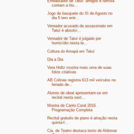
Embaixador de Tatuí: amigos e família
contam a his...
Jogo de basquete do XI de Agosto no
dia 5 tem entr...
Vereador acusado de assassinato em
Tatuí é absolvi...
Vereador de Tatuí é julgado por
homicídio nesta te...
Cultura do Amapá em Tatuí
Dia a Dia
Vera Holtz mostra mais uma de suas
fotos criativas
AB Colinas registra 613 mil veículos no
feriado de...
Alunos de oboé apresentam-se em
recital nesta sext...
Mostra de Canto Coral 2016 .
Programação Completa
Recital gratuito de piano é atração nesta
quinta-f...
Cia. de Teatro destaca texto de Aldomar