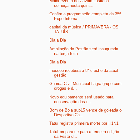
Maior evento do Cavalo Lusitano
começa nesta quint...
Confira a programação completa da 35ª
Expo Interna...
capital da música / PRIMAVERA - OS
TATUÍS
Dia a Dia
Ampliação do Postão será inaugurada
na terça-feira
Dia a Dia
Inocoop receberá a 8ª creche da atual
gestão
Guarda Civil Municipal flagra grupo com
drogas e d...
Novo equipamento será usado para
conservação das r...
Bom de Bola sub15 vence de goleada o
Desportivo Ca...
Tatuí registra primeira morte por H1N1
Tatuí prepara-se para a terceira edição
da Festa d...