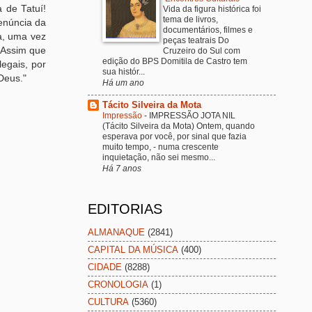
a de Tatuí!
Vida da figura histórica foi
tema de livros,
denúncia da
documentários, filmes e
a, uma vez
peças teatrais Do
! Assim que
Cruzeiro do Sul com
edição do BPS Domitila de Castro tem
legais, por
sua histór...
Deus."
Há um ano
Tácito Silveira da Mota
Impressão
-
IMPRESSÃO JOTA NIL
(Tácito Silveira da Mota) Ontem, quando
esperava por você, por sinal que fazia
muito tempo, - numa crescente
inquietação, não sei mesmo...
Há 7 anos
EDITORIAS
ALMANAQUE
(2841)
CAPITAL DA MÚSICA
(400)
CIDADE
(8288)
CRONOLOGIA
(1)
CULTURA
(5360)