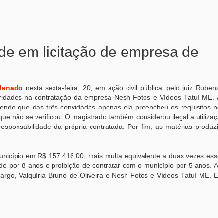
de em licitação de empresa de
denado
nesta sexta-feira, 20, em ação civil pública, pelo juiz Rube
laridades na contratação da empresa Nesh Fotos e Vídeos Tatuí ME.
 sendo que das três convidadas apenas ela preencheu os requisitos n
 que não se verificou. O magistrado também considerou ilegal a utiliz
responsabilidade da própria contratada. Por fim, as matérias produz
unicípio em R$ 157.416,00, mais multa equivalente a duas vezes esse
ade por 8 anos e proibição de contratar com o município por 5 anos.
rgo, Valquíria Bruno de Oliveira e Nesh Fotos e Vídeos Tatuí ME. 