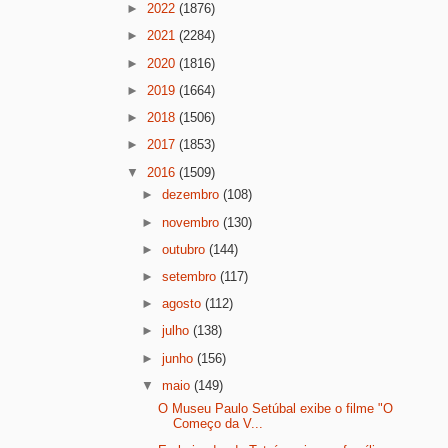
►
2022
(1876)
►
2021
(2284)
►
2020
(1816)
►
2019
(1664)
►
2018
(1506)
►
2017
(1853)
▼
2016
(1509)
►
dezembro
(108)
►
novembro
(130)
►
outubro
(144)
►
setembro
(117)
►
agosto
(112)
►
julho
(138)
►
junho
(156)
▼
maio
(149)
O Museu Paulo Setúbal exibe o filme "O
Começo da V...