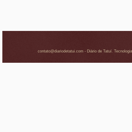
contato@diariodetatui.com - Diário de Tatuí. Tecnologi