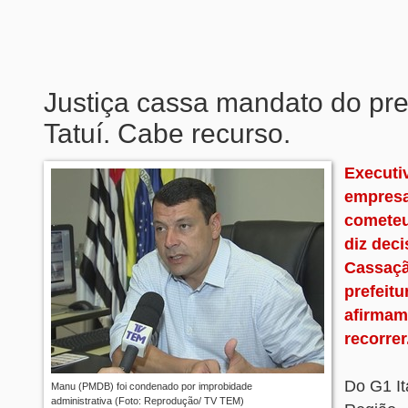
Justiça cassa mandato do pre
Tatuí. Cabe recurso.
Executi
empresa
cometeu
diz deci
Cassaçã
prefeitu
afirmam
recorrer
Do G1 It
Manu (PMDB) foi condenado por improbidade
administrativa (Foto: Reprodução/ TV TEM)