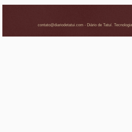
contato@diariodetatui.com - Diário de Tatuí. Tecnologi