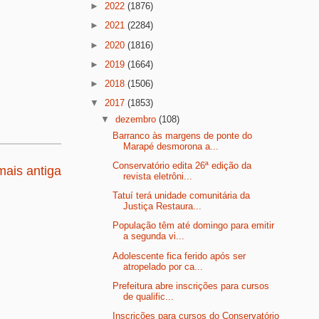
►
2022
(1876)
►
2021
(2284)
►
2020
(1816)
►
2019
(1664)
►
2018
(1506)
▼
2017
(1853)
▼
dezembro
(108)
Barranco às margens de ponte do
Marapé desmorona a...
Conservatório edita 26ª edição da
ais antiga
revista eletrôni...
Tatuí terá unidade comunitária da
Justiça Restaura...
População têm até domingo para emitir
a segunda vi...
Adolescente fica ferido após ser
atropelado por ca...
Prefeitura abre inscrições para cursos
de qualific...
Inscrições para cursos do Conservatório