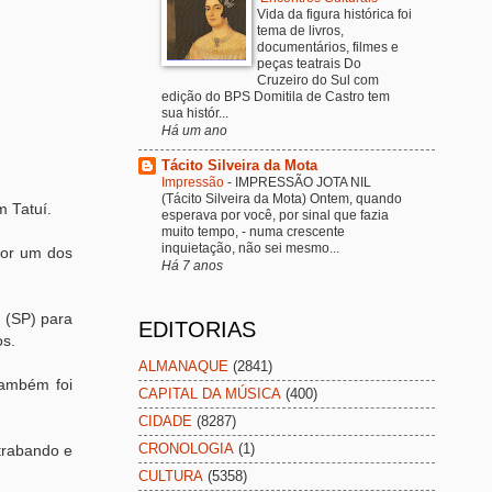
Vida da figura histórica foi
tema de livros,
documentários, filmes e
peças teatrais Do
Cruzeiro do Sul com
edição do BPS Domitila de Castro tem
sua histór...
Há um ano
Tácito Silveira da Mota
Impressão
-
IMPRESSÃO JOTA NIL
(Tácito Silveira da Mota) Ontem, quando
m Tatuí.
esperava por você, por sinal que fazia
muito tempo, - numa crescente
inquietação, não sei mesmo...
por um dos
Há 7 anos
 (SP) para
EDITORIAS
os.
ALMANAQUE
(2841)
também foi
CAPITAL DA MÚSICA
(400)
CIDADE
(8287)
CRONOLOGIA
(1)
trabando e
CULTURA
(5358)