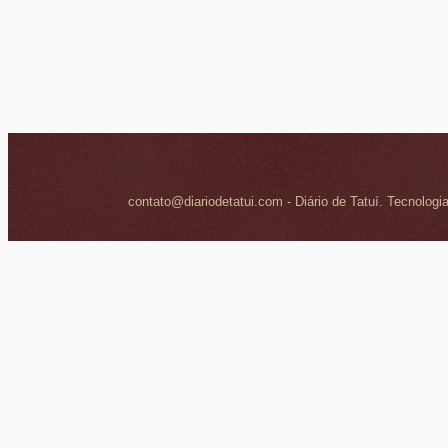
contato@diariodetatui.com - Diário de Tatuí. Tecnologi