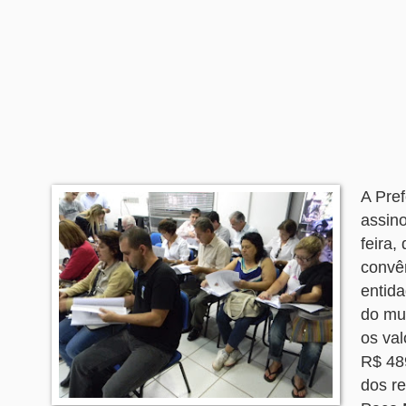
A Pref
assin
feira,
convê
entida
do mu
os va
R$ 489
dos re