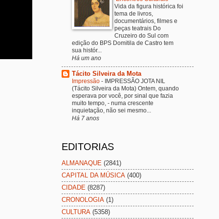
Vida da figura histórica foi
tema de livros,
documentários, filmes e
peças teatrais Do
Cruzeiro do Sul com
edição do BPS Domitila de Castro tem
sua histór...
Há um ano
Tácito Silveira da Mota
Impressão
-
IMPRESSÃO JOTA NIL
(Tácito Silveira da Mota) Ontem, quando
esperava por você, por sinal que fazia
muito tempo, - numa crescente
inquietação, não sei mesmo...
Há 7 anos
EDITORIAS
ALMANAQUE
(2841)
CAPITAL DA MÚSICA
(400)
CIDADE
(8287)
CRONOLOGIA
(1)
CULTURA
(5358)