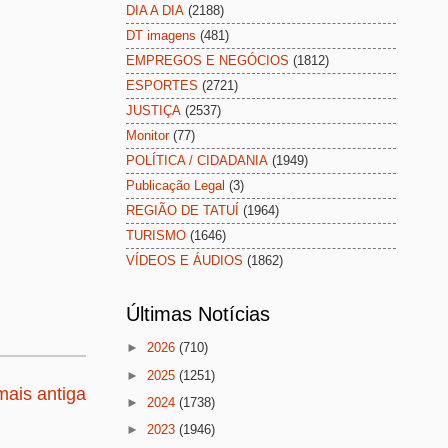
DIA A DIA
(2188)
DT imagens
(481)
EMPREGOS E NEGÓCIOS
(1812)
ESPORTES
(2721)
JUSTIÇA
(2537)
Monitor
(77)
POLÍTICA / CIDADANIA
(1949)
Publicação Legal
(3)
REGIÃO DE TATUÍ
(1964)
TURISMO
(1646)
VÍDEOS E ÁUDIOS
(1862)
Últimas Notícias
►
2026
(710)
►
2025
(1251)
ais antiga
►
2024
(1738)
►
2023
(1946)