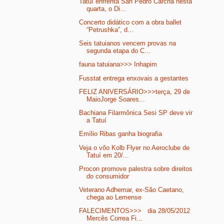
Tatuí enfrenta San Pedro Carchá nesta
quarta, o Di...
Concerto didático com a obra ballet
“Petrushka”, d...
Seis tatuianos vencem provas na
segunda etapa do C...
fauna tatuiana>>> Inhapim
Fusstat entrega enxovais a gestantes
FELIZ ANIVERSÁRIO>>>terça, 29 de
MaioJorge Soares...
Bachiana Filarmônica Sesi SP deve vir
a Tatuí
Emílio Ribas ganha biografia
Veja o vôo Kolb Flyer no Aeroclube de
Tatuí em 20/...
Procon promove palestra sobre direitos
do consumidor
Veterano Adhemar, ex-São Caetano,
chega ao Lemense
FALECIMENTOS>>> dia 28/05/2012
Mercês Correa Fi...