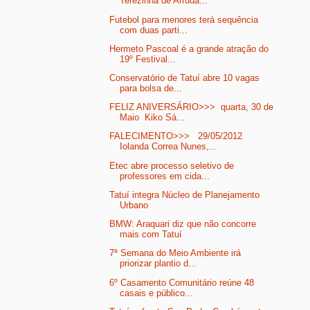
Terezinha de Arruda...
Futebol para menores terá sequência
com duas parti...
Hermeto Pascoal é a grande atração do
19º Festival...
Conservatório de Tatuí abre 10 vagas
para bolsa de...
FELIZ ANIVERSÁRIO>>> quarta, 30 de
Maio Kiko Sá...
FALECIMENTO>>> 29/05/2012
Iolanda Correa Nunes,...
Etec abre processo seletivo de
professores em cida...
Tatuí integra Núcleo de Planejamento
Urbano
BMW: Araquari diz que não concorre
mais com Tatuí
7ª Semana do Meio Ambiente irá
priorizar plantio d...
6º Casamento Comunitário reúne 48
casais e público...