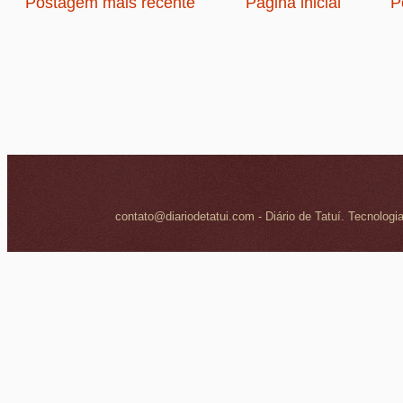
Postagem mais recente
Página inicial
P
contato@diariodetatui.com - Diário de Tatuí. Tecnologi