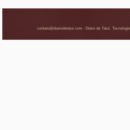
contato@diariodetatui.com - Diário de Tatuí. Tecnologi