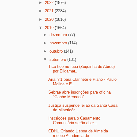
►
2022
(1876)
►
2021
(2284)
►
2020
(1816)
▼
2019
(1664)
►
dezembro
(77)
►
novembro
(114)
►
outubro
(141)
▼
setembro
(131)
Tico-tico no fubá (Zequinha de Abreu)
por Elidamar...
Aria n°1 para Clarinete e Piano - Paulo
Molina e E...
Sebrae abre inscrições para oficina
"Ganhe Mercado"
Justiça suspende leilão da Santa Casa
de Misericór...
Inscrições para o Casamento
Comunitário serão aber...
CDHU Orlando Lisboa de Almeida
recebe Academia de ...