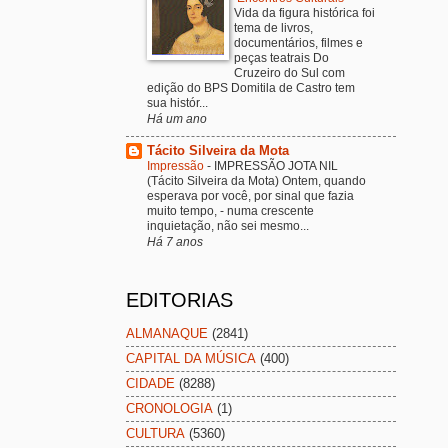
Vida da figura histórica foi
tema de livros,
documentários, filmes e
peças teatrais Do
Cruzeiro do Sul com
edição do BPS Domitila de Castro tem
sua histór...
Há um ano
Tácito Silveira da Mota
Impressão
-
IMPRESSÃO JOTA NIL
(Tácito Silveira da Mota) Ontem, quando
esperava por você, por sinal que fazia
muito tempo, - numa crescente
inquietação, não sei mesmo...
Há 7 anos
EDITORIAS
ALMANAQUE
(2841)
CAPITAL DA MÚSICA
(400)
CIDADE
(8288)
CRONOLOGIA
(1)
CULTURA
(5360)