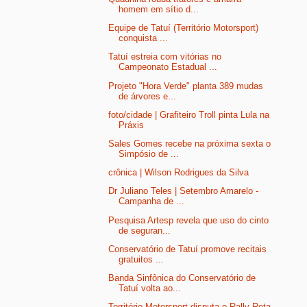
homem em sítio d...
Equipe de Tatuí (Território Motorsport)
conquista ...
Tatuí estreia com vitórias no
Campeonato Estadual ...
Projeto "Hora Verde" planta 389 mudas
de árvores e...
foto/cidade | Grafiteiro Troll pinta Lula na
Práxis
Sales Gomes recebe na próxima sexta o
Simpósio de ...
crônica | Wilson Rodrigues da Silva
Dr Juliano Teles | Setembro Amarelo -
Campanha de ...
Pesquisa Artesp revela que uso do cinto
de seguran...
Conservatório de Tatuí promove recitais
gratuitos ...
Banda Sinfônica do Conservatório de
Tatuí volta ao...
Território Motorsport disputa o Rally Rota