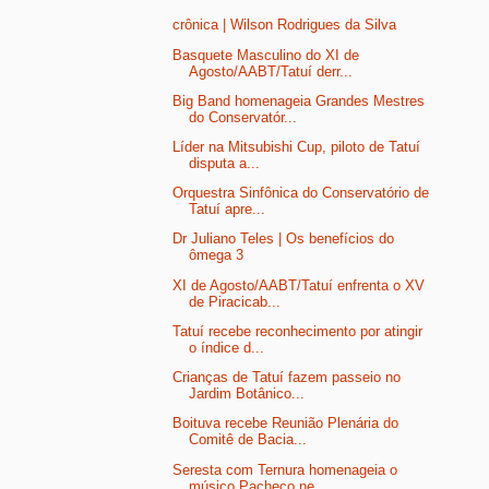
crônica | Wilson Rodrigues da Silva
Basquete Masculino do XI de
Agosto/AABT/Tatuí derr...
Big Band homenageia Grandes Mestres
do Conservatór...
Líder na Mitsubishi Cup, piloto de Tatuí
disputa a...
Orquestra Sinfônica do Conservatório de
Tatuí apre...
Dr Juliano Teles | Os benefícios do
ômega 3
XI de Agosto/AABT/Tatuí enfrenta o XV
de Piracicab...
Tatuí recebe reconhecimento por atingir
o índice d...
Crianças de Tatuí fazem passeio no
Jardim Botânico...
Boituva recebe Reunião Plenária do
Comitê de Bacia...
Seresta com Ternura homenageia o
músico Pacheco ne...