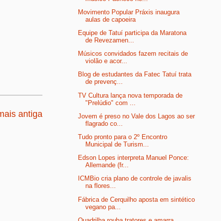
Movimento Popular Práxis inaugura
aulas de capoeira
Equipe de Tatuí participa da Maratona
de Revezamen...
Músicos convidados fazem recitais de
violão e acor...
Blog de estudantes da Fatec Tatuí trata
de prevenç...
TV Cultura lança nova temporada de
"Prelúdio" com ...
ais antiga
Jovem é preso no Vale dos Lagos ao ser
flagrado co...
Tudo pronto para o 2º Encontro
Municipal de Turism...
Edson Lopes interpreta Manuel Ponce:
Allemande (fr...
ICMBio cria plano de controle de javalis
na flores...
Fábrica de Cerquilho aposta em sintético
vegano pa...
Quadrilha rouba tratores e amarra