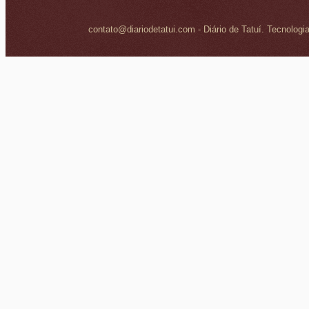
contato@diariodetatui.com - Diário de Tatuí. Tecnologi