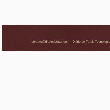
contato@diariodetatui.com - Diário de Tatuí. Tecnologi