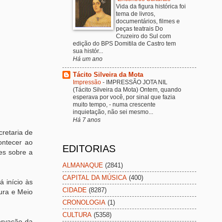
Vida da figura histórica foi
tema de livros,
documentários, filmes e
peças teatrais Do
Cruzeiro do Sul com
edição do BPS Domitila de Castro tem
sua histór...
Há um ano
Tácito Silveira da Mota
Impressão
-
IMPRESSÃO JOTA NIL
(Tácito Silveira da Mota) Ontem, quando
esperava por você, por sinal que fazia
muito tempo, - numa crescente
inquietação, não sei mesmo...
Há 7 anos
cretaria de
ontecer ao
EDITORIAS
tes sobre a
ALMANAQUE
(2841)
CAPITAL DA MÚSICA
(400)
 início às
CIDADE
(8287)
tura e Meio
CRONOLOGIA
(1)
CULTURA
(5358)
servação da