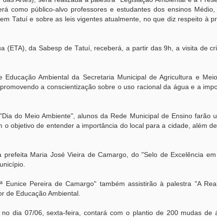
 terá como público-alvo professores e estudantes dos ensinos Médio,
 em Tatuí e sobre as leis vigentes atualmente, no que diz respeito à 
a (ETA), da Sabesp de Tatuí, receberá, a partir das 9h, a visita de c
 Educação Ambiental da Secretaria Municipal de Agricultura e Mei
, promovendo a conscientização sobre o uso racional da água e a impo
o "Dia do Meio Ambiente", alunos da Rede Municipal de Ensino farão 
m o objetivo de entender a importância do local para a cidade, além 
ela prefeita Maria José Vieira de Camargo, do "Selo de Excelência e
unicípio.
f.ª Eunice Pereira de Camargo" também assistirão à palestra "A Rea
tor de Educação Ambiental.
o dia 07/06, sexta-feira, contará com o plantio de 200 mudas de 