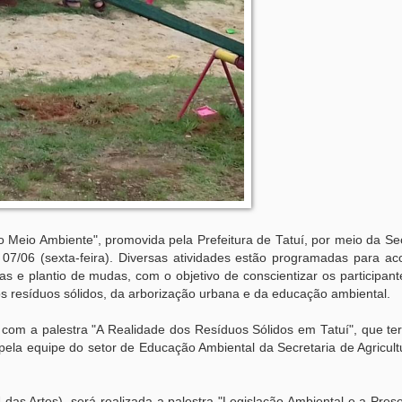
 Meio Ambiente", promovida pela Prefeitura de Tatuí, por meio da Se
 07/06 (sexta-feira). Diversas atividades estão programadas para ac
das e plantio de mudas, com o objetivo de conscientizar os participan
s resíduos sólidos, da arborização urbana e da educação ambiental.
om a palestra "A Realidade dos Resíduos Sólidos em Tatuí", que terá
pela equipe do setor de Educação Ambiental da Secretaria de Agricul
das Artes), será realizada a palestra "Legislação Ambiental e a Pre