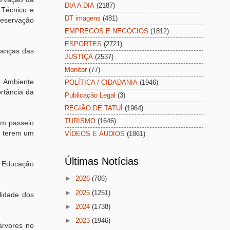
DIA A DIA
(2187)
 Técnico e
DT imagens
(481)
preservação
EMPREGOS E NEGÓCIOS
(1812)
ESPORTES
(2721)
rianças das
JUSTIÇA
(2537)
Monitor
(77)
o Ambiente
POLÍTICA / CIDADANIA
(1946)
rtância da
Publicação Legal
(3)
REGIÃO DE TATUÍ
(1964)
TURISMO
(1646)
um passeio
de terem um
VÍDEOS E ÁUDIOS
(1861)
Últimas Notícias
m Educação
►
2026
(706)
►
2025
(1251)
lidade dos
►
2024
(1738)
►
2023
(1946)
árvores no