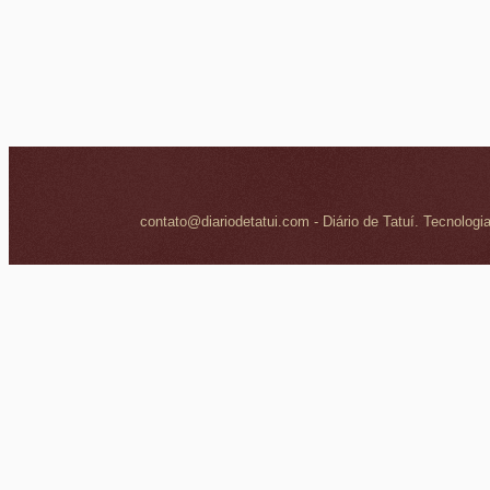
contato@diariodetatui.com - Diário de Tatuí. Tecnologi