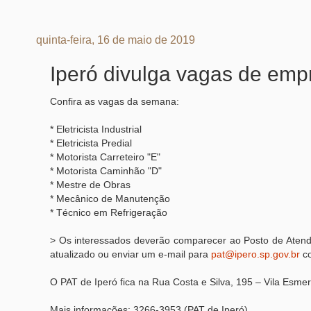
quinta-feira, 16 de maio de 2019
Iperó divulga vagas de emp
Confira as vagas da semana:
* Eletricista Industrial
* Eletricista Predial
* Motorista Carreteiro "E"
* Motorista Caminhão "D"
* Mestre de Obras
* Mecânico de Manutenção
* Técnico em Refrigeração
> Os interessados deverão comparecer ao Posto de Atend
atualizado ou enviar um e-mail para
pat@ipero.sp.gov.br
co
O PAT de Iperó fica na Rua Costa e Silva, 195 – Vila Esme
Mais informações: 3266-3953 (PAT de Iperó)