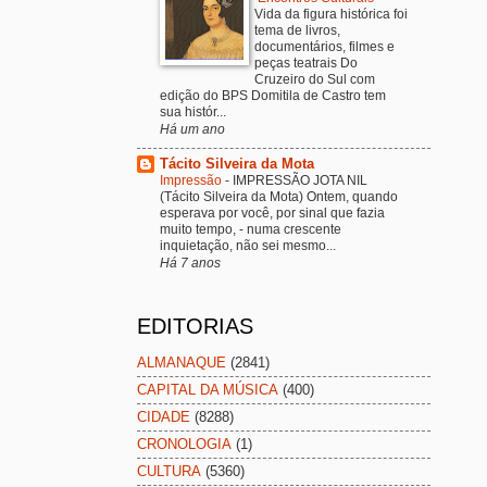
Vida da figura histórica foi
tema de livros,
documentários, filmes e
peças teatrais Do
Cruzeiro do Sul com
edição do BPS Domitila de Castro tem
sua histór...
Há um ano
Tácito Silveira da Mota
Impressão
-
IMPRESSÃO JOTA NIL
(Tácito Silveira da Mota) Ontem, quando
esperava por você, por sinal que fazia
muito tempo, - numa crescente
inquietação, não sei mesmo...
Há 7 anos
EDITORIAS
ALMANAQUE
(2841)
CAPITAL DA MÚSICA
(400)
CIDADE
(8288)
CRONOLOGIA
(1)
CULTURA
(5360)