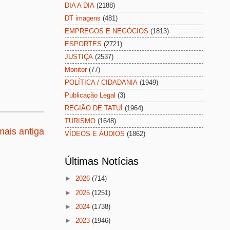
DIA A DIA
(2188)
DT imagens
(481)
EMPREGOS E NEGÓCIOS
(1813)
ESPORTES
(2721)
JUSTIÇA
(2537)
Monitor
(77)
POLÍTICA / CIDADANIA
(1949)
Publicação Legal
(3)
REGIÃO DE TATUÍ
(1964)
TURISMO
(1648)
ais antiga
VÍDEOS E ÁUDIOS
(1862)
Últimas Notícias
►
2026
(714)
►
2025
(1251)
►
2024
(1738)
►
2023
(1946)