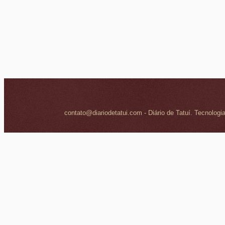
contato@diariodetatui.com - Diário de Tatuí. Tecnologi