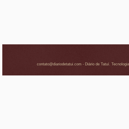
contato@diariodetatui.com - Diário de Tatuí. Tecnologi