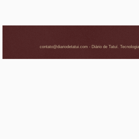
contato@diariodetatui.com - Diário de Tatuí. Tecnologi