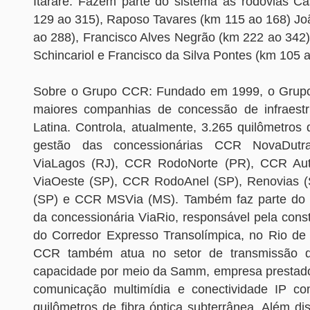
Itararé. Fazem parte do sistema as rodovias Ca
129 ao 315), Raposo Tavares (km 115 ao 168) Jo
ao 288), Francisco Alves Negrão (km 222 ao 342
Schincariol e Francisco da Silva Pontes (km 105 a
Sobre o Grupo CCR: Fundado em 1999, o Gru
maiores companhias de concessão de infraestr
Latina. Controla, atualmente, 3.265 quilômetros
gestão das concessionárias CCR NovaDut
ViaLagos (RJ), CCR RodoNorte (PR), CCR Au
ViaOeste (SP), CCR RodoAnel (SP), Renovias 
(SP) e CCR MSVia (MS). Também faz parte do c
da concessionária ViaRio, responsável pela cons
do Corredor Expresso Transolímpica, no Rio de
CCR também atua no setor de transmissão d
capacidade por meio da Samm, empresa prestado
comunicação multimídia e conectividade IP c
quilômetros de fibra óptica subterrânea. Além d