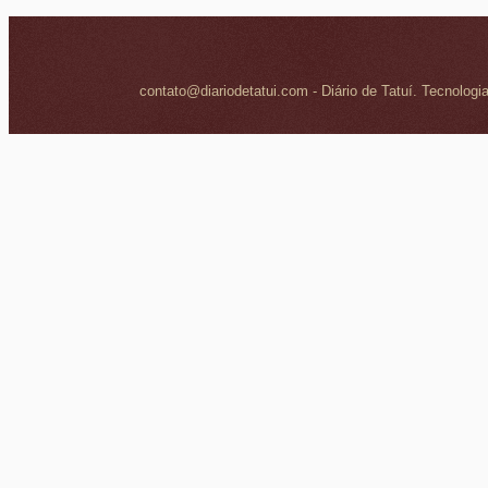
contato@diariodetatui.com - Diário de Tatuí. Tecnologi