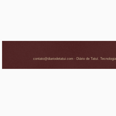
contato@diariodetatui.com - Diário de Tatuí. Tecnologi