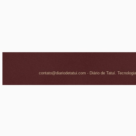
contato@diariodetatui.com - Diário de Tatuí. Tecnologi