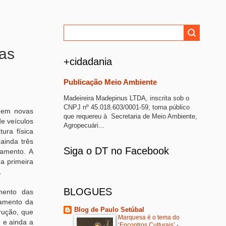
las
+cidadania
Publicação Meio Ambiente
Madeireira Madepinus LTDA, inscrita sob o
CNPJ nº 45.018.603/0001-59, torna público
o em novas
que requereu à Secretaria de Meio Ambiente,
de veículos
Agropecuári...
ura física
ainda três
Siga o DT no Facebook
ramento. A
 a primeira
.
BLOGUES
mento das
pamento da
Blog de Paulo Setúbal
rução, que
Marquesa é o tema do
, e ainda a
‘Encontros Culturais’
-