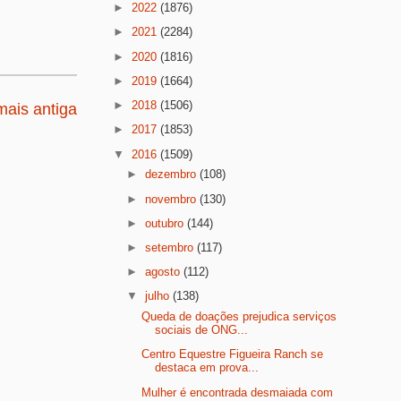
►
2022
(1876)
►
2021
(2284)
►
2020
(1816)
►
2019
(1664)
►
2018
(1506)
ais antiga
►
2017
(1853)
▼
2016
(1509)
►
dezembro
(108)
►
novembro
(130)
►
outubro
(144)
►
setembro
(117)
►
agosto
(112)
▼
julho
(138)
Queda de doações prejudica serviços
sociais de ONG...
Centro Equestre Figueira Ranch se
destaca em prova...
Mulher é encontrada desmaiada com