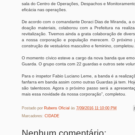
sala do Centro de Operações, Despachos e Monitorament
eficácia nas operações.
De acordo com o comandante Doraci Dias de Miranda, a obra
doação materiais, colaborou com a Prefeitura na real
revitalização. Tivemos ainda a grata colaboração de dive
a nossa corporação e população merecem. O próximo 
construção de vestuários masculino e feminino, completou.
O momento cívico esteve a cargo da nova banda que emoc
Guarda. O grupo conta com 22 guardas e outros sete volun
Para o inspetor Fabio Luciano Leme, a banda é a realiza
fanfarra em banda assim como outras Guardas já tem. Hoj
são talentosos. Agora o próximo passo será a apresentaç
mais essa novidade da nossa corporação”, completou.
Postado por
Rubens Oficial
às
7/09/2016 11:10:00 PM
Marcadores:
CIDADE
Nenhum comentário: