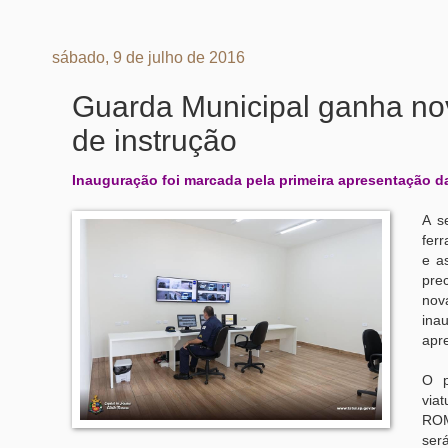
sábado, 9 de julho de 2016
Guarda Municipal ganha nov
de instrução
Inauguração foi marcada pela primeira apresentação 
A s
ferr
e a
pre
nov
inau
apr
O p
via
ROM
será