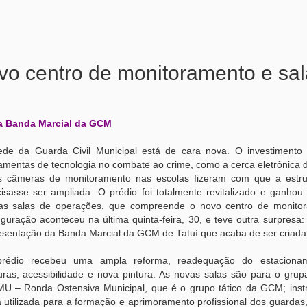
o centro de monitoramento e sa
da Banda Marcial da GCM
ede da Guarda Civil Municipal está de cara nova. O investiment
amentas de tecnologia no combate ao crime, como a cerca eletrônica 
s câmeras de monitoramento nas escolas fizeram com que a estrut
cisasse ser ampliada. O prédio foi totalmente revitalizado e ganhou 
as salas de operações, que compreende o novo centro de monito
guração aconteceu na última quinta-feira, 30, e teve outra surpresa:
esentação da Banda Marcial da GCM de Tatuí que acaba de ser criada
rédio recebeu uma ampla reforma, readequação do estaciona
turas, acessibilidade e nova pintura. As novas salas são para o gru
U – Ronda Ostensiva Municipal, que é o grupo tático da GCM; inst
 utilizada para a formação e aprimoramento profissional dos guardas