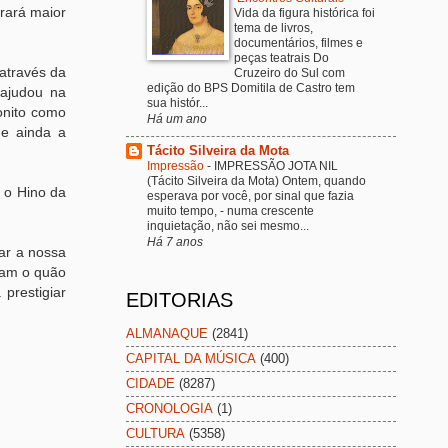
rará maior
Vida da figura histórica foi
tema de livros,
documentários, filmes e
peças teatrais Do
 através da
Cruzeiro do Sul com
edição do BPS Domitila de Castro tem
 ajudou na
sua histór...
onito como
Há um ano
e ainda a
Tácito Silveira da Mota
Impressão
-
IMPRESSÃO JOTA NIL
(Tácito Silveira da Mota) Ontem, quando
 o Hino da
esperava por você, por sinal que fazia
muito tempo, - numa crescente
inquietação, não sei mesmo...
Há 7 anos
ar a nossa
ram o quão
prestigiar
EDITORIAS
ALMANAQUE
(2841)
CAPITAL DA MÚSICA
(400)
CIDADE
(8287)
CRONOLOGIA
(1)
CULTURA
(5358)