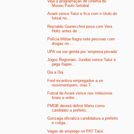
Veja a programação de cinema do
Museu Paulo Setúbal
Avaré vence Tatuí e fica com o título do
futsal no...
Reynaldo Gianecchini posa com Vera
Holtz antes de ...
Polícia Militar flagra sete pessoas com
drogas no ...
UPA vai ser gerida por ‘empresa privada’
Jogos Regionais: Jundiaí vence Tatuí e
pega Itapev...
Dia a Dia
Ford incentiva empregados a se
movimentarem, mas T...
Futsal de Avaré vence nos milésimos
finais e enfre...
PMDB deverá definir Manu como
candidato a prefeito...
Gonzaga oficializa candidatura a prefeito
e coliga...
Vagas de emprego no PAT Tatuí