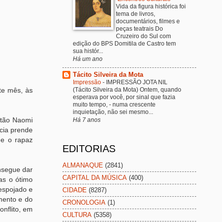
Vida da figura histórica foi
tema de livros,
documentários, filmes e
peças teatrais Do
Cruzeiro do Sul com
edição do BPS Domitila de Castro tem
sua histór...
Há um ano
Tácito Silveira da Mota
Impressão
-
IMPRESSÃO JOTA NIL
(Tácito Silveira da Mota) Ontem, quando
te mês, às
esperava por você, por sinal que fazia
muito tempo, - numa crescente
inquietação, não sei mesmo...
stão Naomi
Há 7 anos
ícia prende
ue o rapaz
EDITORIAS
ALMANAQUE
(2841)
nsegue dar
CAPITAL DA MÚSICA
(400)
as o ótimo
Despojado e
CIDADE
(8287)
mento e do
CRONOLOGIA
(1)
nflito, em
CULTURA
(5358)