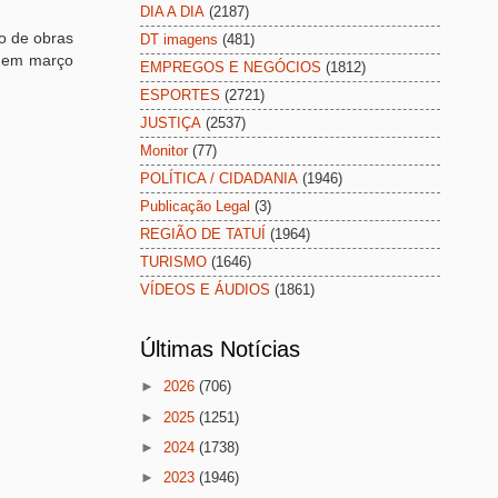
DIA A DIA
(2187)
ão de obras
DT imagens
(481)
a em março
EMPREGOS E NEGÓCIOS
(1812)
ESPORTES
(2721)
JUSTIÇA
(2537)
Monitor
(77)
POLÍTICA / CIDADANIA
(1946)
Publicação Legal
(3)
REGIÃO DE TATUÍ
(1964)
TURISMO
(1646)
VÍDEOS E ÁUDIOS
(1861)
Últimas Notícias
►
2026
(706)
►
2025
(1251)
►
2024
(1738)
►
2023
(1946)