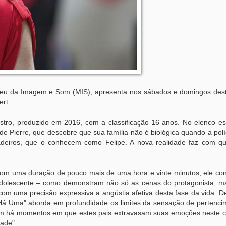
seu da Imagem e Som (MIS), apresenta nos sábados e domingos des
rt.
tro, produzido em 2016, com a classificação 16 anos. No elenco e
 de Pierre, que descobre que sua família não é biológica quando a pol
adeiros, que o conhecem como Felipe. A nova realidade faz com q
com uma duração de pouco mais de uma hora e vinte minutos, ele co
dolescente – como demonstram não só as cenas do protagonista, m
 com uma precisão expressiva a angústia afetiva desta fase da vida. 
 Há Uma" aborda em profundidade os limites da sensação de pertenci
m há momentos em que estes pais extravasam suas emoções neste co
dade".