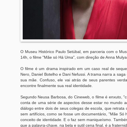
O Museu Histórico Paulo Setúbal, em parceria com o Mu
14h, o filme "Mãe só Há Uma", com direção de Anna Mulyae
O filme é um drama inspirado em um caso real de seques
Nero, Daniel Botelho e Dani Nefussi. A trama narra a saga
sua mãe. Confuso, ele vai atrás de seus parentes verd
encontre finalmente sua real identidade.
Segundo Neusa Barbosa, do Cineweb, o filme é enxuto, "
conta de uma série de aspectos desse estar no mundo a
diálogo entre dois de seus colegas de escola, que retrata
sem artifícios, como se fosse um documentário, "Mãe Só
conceito de identidade. E o faz sem maniqueísmo. També
que a palavra-chave, na bela e sutil cena final, é a fraterni