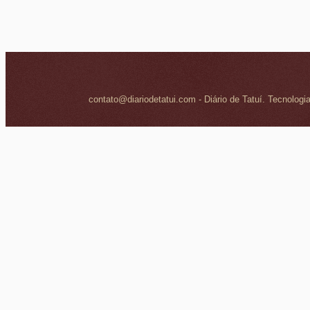
contato@diariodetatui.com - Diário de Tatuí. Tecnologi