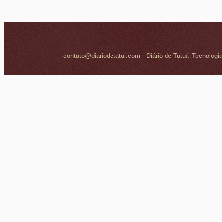
contato@diariodetatui.com - Diário de Tatuí. Tecnologi