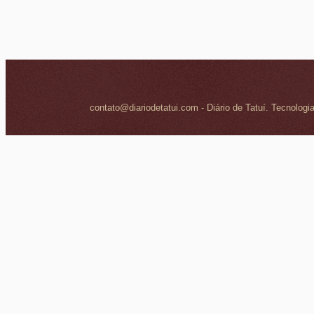
contato@diariodetatui.com - Diário de Tatuí. Tecnologi