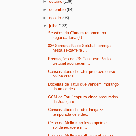
►
outubro
(109)
►
setembro
(84)
►
agosto
(96)
▼
julho
(123)
Sessões da Câmara retornam na
segunda-feira (4)
83ª Semana Paulo Setúbal começa
nesta sexta-feira ...
Premiações do 23º Concurso Paulo
Setúbal acontecem...
Conservatório de Tatuí promove curso
online gratui...
Doceiras de Tatuí que vendem 'morango
do amor' des...
GCM de Tatuí captura cinco procurados
da Justiça e...
Conservatório de Tatuí lança 5ª
temporada de video...
Celso de Mello manifesta apoio e
solidariedade a m...
Celso de Mello ressalta importância da