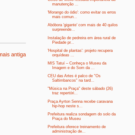
manutenção ...
'Morango do ódio': como evitar os erros
mais comun...
Abóbora 'gigante' com mais de 40 quilos
surpreende...
Instalação de pedreira em área rural de
Piedade pr...
'Hospital de plantas': projeto recupera
ais antiga
orquídeas ...
MIS Tatuí – Conheça o Museu da
Imagem e do Som da ...
CEU das Artes é palco de "Os
Saltimbancos" na tard...
"Música na Praça" deste sábado (26)
traz repertóri...
Praça Ayrton Senna recebe caravana
hip-hop neste s...
Prefeitura realiza sondagem do solo da
Praça do Museu
Prefeitura oferece treinamento de
administração de...