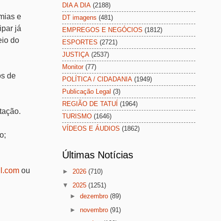
DIA A DIA
(2188)
mias e
DT imagens
(481)
ipar já
EMPREGOS E NEGÓCIOS
(1812)
eio do
ESPORTES
(2721)
JUSTIÇA
(2537)
Monitor
(77)
os de
POLÍTICA / CIDADANIA
(1949)
Publicação Legal
(3)
REGIÃO DE TATUÍ
(1964)
tação.
TURISMO
(1646)
VÍDEOS E ÁUDIOS
(1862)
o;
Últimas Notícias
il.com
ou
►
2026
(710)
▼
2025
(1251)
►
dezembro
(89)
►
novembro
(91)