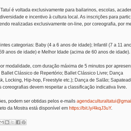
Tatuí é voltada exclusivamente para bailarinos, escolas, acade
versidade e incentivo à cultura local. As inscrições para partic
sendo realizadas exclusivamente on-line, por coreografia, por m
tes categorias: Baby (4 a 6 anos de idade); Infantil (7 a 11 an
a 59 anos de idade) e Melhor Idade (acima de 60 anos de idade).
 por modalidade, com duração máxima de 5 minutos por apresen
allet Clássico de Repertório; Ballet Clássico Livre; Dança
 Locking, Hip-hop, Freestyle etc.); Dança de Salão; Sapatead
coreografias devem respeitar a classificação indicativa livre.
es, podem ser obtidas pelos e-mails
agendaculturaltatui@gma
eto da Mostra está disponível em
https://bit.ly/4kqJ3uY
.