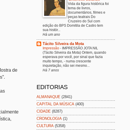
Vida da figura histórica foi
tema de livros,
documentários, filmes e
peças teatrais Do
Cruzeiro do Sul com
edição do BPS Domitila de Castro tem
sua histór...
Há um ano
Tácito Silveira da Mota
Impressão
-
IMPRESSÃO JOTA NIL
(Tácito Silveira da Mota) Ontem, quando
esperava por você, por sinal que fazia
muito tempo, - numa crescente
inquietação, não sei mesmo...
Mostra de
Há 7 anos
s”.
EDITORIAS
 as
ALMANAQUE
(2841)
CAPITAL DA MÚSICA
(400)
CIDADE
(8287)
icialmente
stica,
CRONOLOGIA
(1)
CULTURA
(5358)