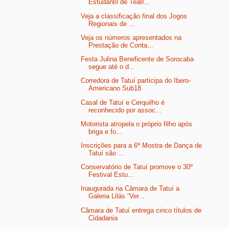
Estudantil de Teatr...
Veja a classificação final dos Jogos
Regionais de ...
Veja os números apresentados na
Prestação de Conta...
Festa Julina Beneficente de Sorocaba
segue até o d...
Corredora de Tatuí participa do Ibero-
Americano Sub18
Casal de Tatuí e Cerquilho é
reconhecido por assoc...
Motorista atropela o próprio filho após
briga e fo...
Inscrições para a 6ª Mostra de Dança de
Tatuí são ...
Conservatório de Tatuí promove o 30º
Festival Estu...
Inaugurada na Câmara de Tatuí a
Galeria Lilás “Ver...
Câmara de Tatuí entrega cinco títulos de
Cidadania