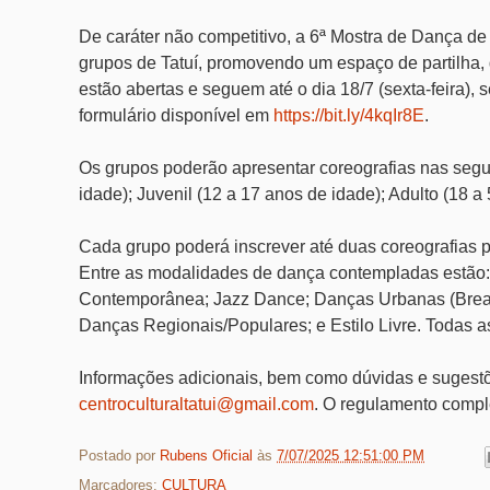
De caráter não competitivo, a 6ª Mostra de Dança de 
grupos de Tatuí, promovendo um espaço de partilha, di
estão abertas e seguem até o dia 18/7 (sexta-feira), 
formulário disponível em
https://bit.ly/4kqIr8E
.
Os grupos poderão apresentar coreografias nas seguin
idade); Juvenil (12 a 17 anos de idade); Adulto (18 
Cada grupo poderá inscrever até duas coreografias
Entre as modalidades de dança contempladas estão: B
Contemporânea; Jazz Dance; Danças Urbanas (Break,
Danças Regionais/Populares; e Estilo Livre. Todas as 
Informações adicionais, bem como dúvidas e sugestõ
centroculturaltatui@gmail.com
. O regulamento compl
Postado por
Rubens Oficial
às
7/07/2025 12:51:00 PM
Marcadores:
CULTURA