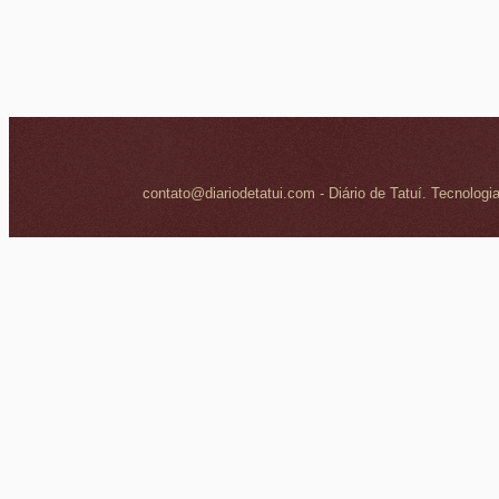
contato@diariodetatui.com - Diário de Tatuí. Tecnologi